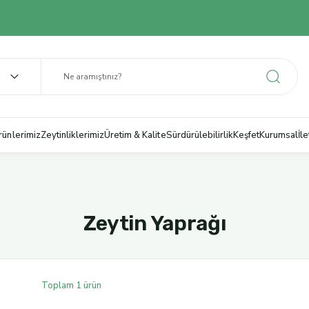
rünlerimiz
Zeytinliklerimiz
Üretim & Kalite
Sürdürülebilirlik
Keşfet
Kurumsal
İl
Zeytin Yaprağı
Toplam 1 ürün