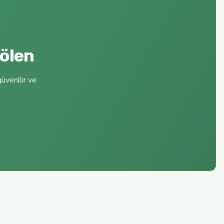
Şölen
üvenilir ve
UREL SIZMA ZEYTİNYAĞI FİLTRESİZ SOĞUK SIKIM