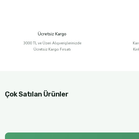
Ücretsiz Kargo
3000 TL ve Üzeri Alışverişlerinizde
Kar
Ücretsiz Kargo Fırsatı
Kır
Çok Satılan Ürünler
%11
Ganos Olive Oil
Yeni
2L (2024 - 2025) NATUREL BİRİNCİ ZEYTİN YAĞI (VIRGIN OLIVE