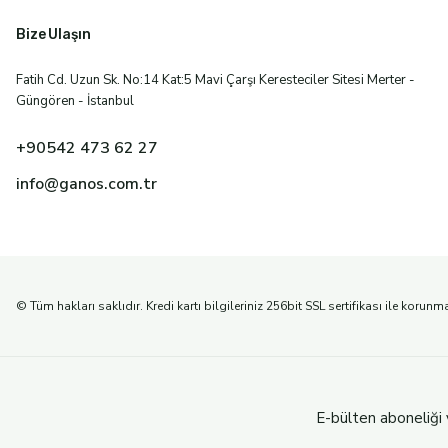
Market raflarında birçok farklı zeytinyağı görmek mümkündür.
Bize Ulaşın
Yeni
Ganos Olive Oil
Fatih Cd. Uzun Sk. No:14 Kat:5 Mavi Çarşı Keresteciler Sitesi Merter -
500ML (2024-2025)TRİLYE NATUREL SIZMA ZEYTİNYAĞI FİLTR
Güngören - İstanbul
Devamını Oku
500,00 TL
+90542 473 62 27
info@ganos.com.tr
Yeni
Ganos Olive Oil
Soğuk Sıkım Zeytinyağı Nedir? Neden Tercih Edilmelid
250ML (2024-2025) TRİLYE NATUREL SIZMA ZEYTİNYAĞI SOĞ
© Tüm hakları saklıdır. Kredi kartı bilgileriniz 256bit SSL sertifikası ile korunm
300,00 TL
Zeytinyağı, binlerce yıldır Akdeniz mutfağının vazgeçilmez b
E-bülten aboneliği 
Devamını Oku