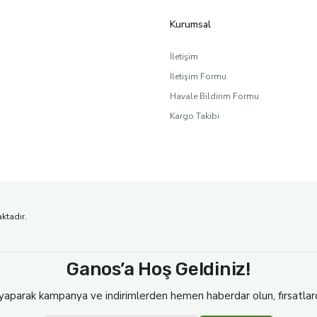
 Ancak tüketicilerin en çok merak ettiği konulardan biri kaliteli nat
Kurumsal
Yeni
Ganos Olive Oil
İletişim
ESİZ SOĞUK SIKIM
250ML (2024-2025)TRİLYE NATUREL S
İletişim Formu
270,00 TL
Havale Bildirim Formu
Kargo Takibi
ir?
UK SIKIM
aktadır.
esinlerinden biri olmuştur. Ancak her zeytinyağı aynı kaliteye sahip
Ganos’a Hoş Geldiniz!
yaparak kampanya ve indirimlerden hemen haberdar olun, fırsatlardan