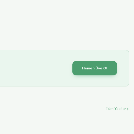
Yeni
Ganos Olive Oil
ÖZEL HEDİYELİK KUTULU SET
1.000,00 TL
Hemen Üye Ol
L SIZMA ZEYTİNYAĞI SOĞUK SIKIM TENEKE
Tüm Yazılar
EL SIZMA ZEYTİNYAĞI SOĞUK SIKIM CAM ŞİŞE