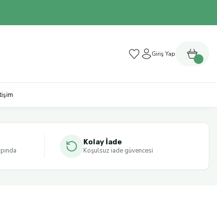
Giriş Yap
etişim
Kolay İade
apında
Koşulsuz iade güvencesi