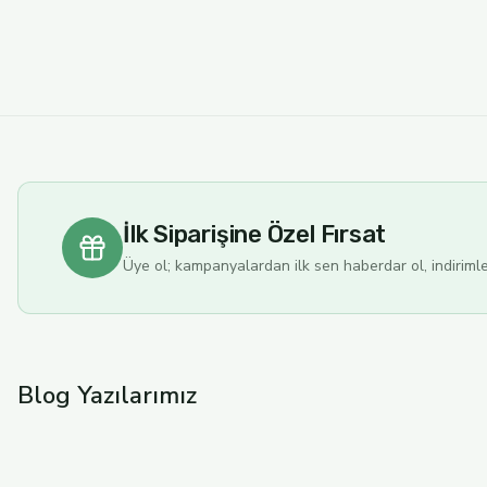
Yeni
Ganos Olive Oil
150 GR GÜRE HANDMADE SAF ZEYTİNYAĞI SABUNU
150,00 TL
İlk Siparişine Özel Fırsat
Yeni
Ganos Olive Oil
Üye ol; kampanyalardan ilk sen haberdar ol, indirimleri
175 ML (2024-2025) AYVALIK NATUREL SIZMA ZEYTİNYAĞI S
200,00 TL
Blog Yazılarımız
Yeni
Ganos Olive Oil
100 ML (2024-2025) AYVALIK NATUREL SIZMA ZEYTİNYAĞI S