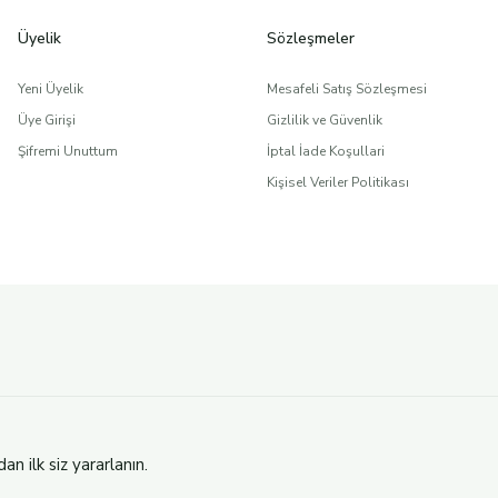
urel sızma zeytinyağını nasıl ayırt edecekleridir.
Üyelik
Sözleşmeler
Yeni Üyelik
Mesafeli Satış Sözleşmesi
IZMA ZEYTİNYAĞI SOĞUK SIKIM
Üye Girişi
Gizlilik ve Güvenlik
Şifremi Unuttum
İptal İade Koşullari
Kişisel Veriler Politikası
 değildir. Son yıllarda özellikle "soğuk sıkım zeytinyağı" ifadesi t
 ilk siz yararlanın.