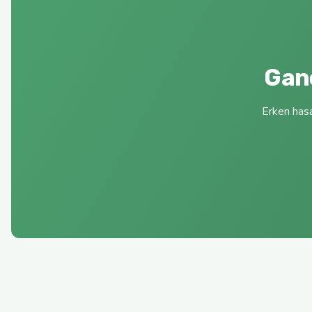
2.400,00 TL
2.700,00 TL
Gano
%33
Ganos Olive Oil
Yeni
Erken hasa
500 ML (GÜMÜŞ ÖDÜLLÜ) 2024-2025 AYVALIK NATUREL SIZM
1.800,00 TL
2.700,00 TL
Yeni
Ganos Olive Oil
5L (2025 - 2026) AYVALIK NATUREL SIZMA ZEYTİN YAĞI SOĞU
3.400,00 TL