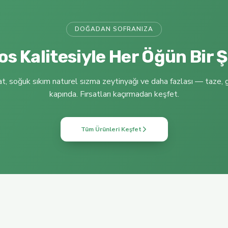
DOĞADAN SOFRANIZA
s Kalitesiyle Her Öğün Bir 
t, soğuk sıkım naturel sızma zeytinyağı ve daha fazlası — taze, g
A ZEYTİNYAĞI FİLTRESİZ SOĞUK SIKIM KAMPANYALI ÜRÜN
kapında. Fırsatları kaçırmadan keşfet.
Tüm Ürünleri Keşfet
Yeni
Ganos Olive Oil
K SIKIM
500 ML (ALTIN ÖDÜLLÜ) 2025-2026 AYVALIK NAT
700,00 TL