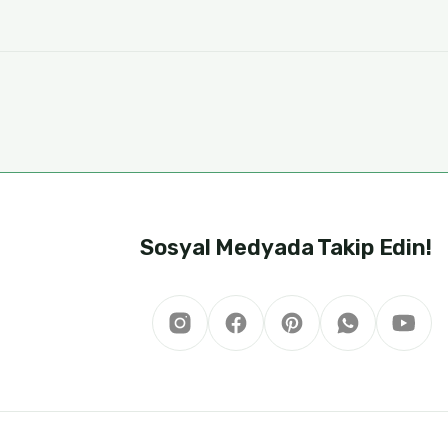
amanla aromasını kaybedebilir ve oksidasyona uğrayabilir.
K SIKIM
Sosyal Medyada Takip Edin!
ĞUK SIKIM