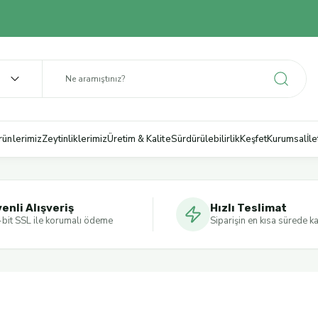
rünlerimiz
Zeytinliklerimiz
Üretim & Kalite
Sürdürülebilirlik
Keşfet
Kurumsal
İl
enli Alışveriş
Hızlı Teslimat
bit SSL ile korumalı ödeme
Siparişin en kısa sürede k