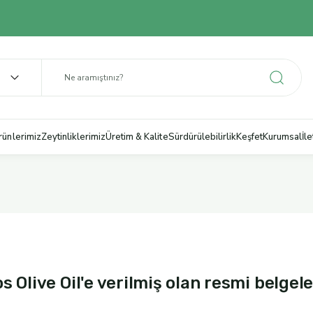
rünlerimiz
Zeytinliklerimiz
Üretim & Kalite
Sürdürülebilirlik
Keşfet
Kurumsal
İl
 Olive Oil'e verilmiş olan resmi belgele