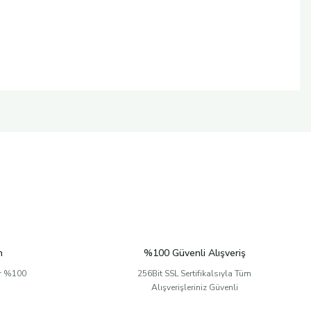
n
%100 Güvenli Alışveriş
er %100
256Bit SSL Sertifikalsıyla Tüm
Alışverişleriniz Güvenli