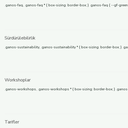
.ganos-faq, .ganos-faq * { box-sizing: border-box; } .ganos-faq { --gf-green
Sürdürülebilirlik
.ganos-sustainability, .ganos-sustainability * { box-sizing: border-box; } .
Workshoplar
.ganos-workshops, .ganos-workshops * { box-sizing: border-box; } .ganos-w
Tarifler