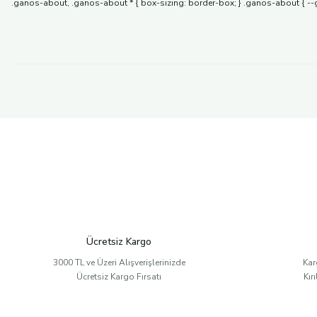
.ganos-about, .ganos-about * { box-sizing: border-box; } .ganos-about { --g
Ücretsiz Kargo
3000 TL ve Üzeri Alışverişlerinizde
Kar
Ücretsiz Kargo Fırsatı
Kır