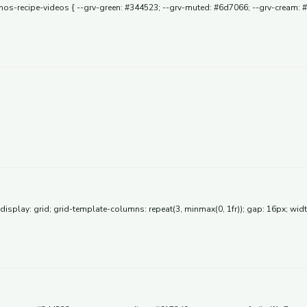
nos-recipe-videos { --grv-green: #344523; --grv-muted: #6d7066; --grv-cream: #f
 display: grid; grid-template-columns: repeat(3, minmax(0, 1fr)); gap: 16px; wi