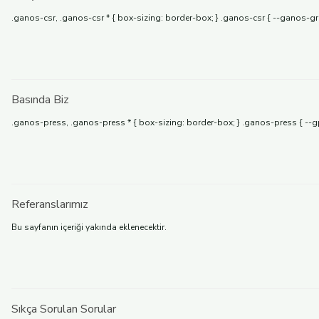
.ganos-csr, .ganos-csr * { box-sizing: border-box; } .ganos-csr { --ganos-
Basında Biz
.ganos-press, .ganos-press * { box-sizing: border-box; } .ganos-press { --g
Referanslarımız
Bu sayfanın içeriği yakında eklenecektir.
Sıkça Sorulan Sorular