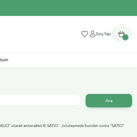
Giriş Yap
etişim
LICI" olarak anılacaktır) B.‘SATICI’ ; (sözleşmede bundan sonra "SATICI"