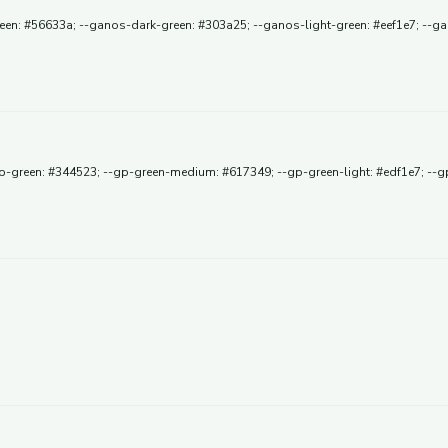
green: #56633a; --ganos-dark-green: #303a25; --ganos-light-green: #eef1e7; --g
p-green: #344523; --gp-green-medium: #617349; --gp-green-light: #edf1e7; --gp-