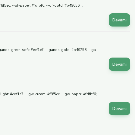
f5ec; --gf-paper: #fdfbf6; --gf-gold: #b49656 ...
Devamı
-ganos-green-soft: #eef1e7; --ganos-gold: #b49758; --ga ...
Devamı
t: #edf1e7; --gw-cream: #f8f5ec; --gw-paper: #fdfbf6; ...
Devamı