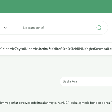
rünlerimiz
Zeytinliklerimiz
Üretim & Kalite
Sürdürülebilirlik
Keşfet
Kurumsal
İl
m ve şartlar çerçevesinde imzalanmıştır. A.‘ALICI’ ; (sözleşmede bundan sonra "A