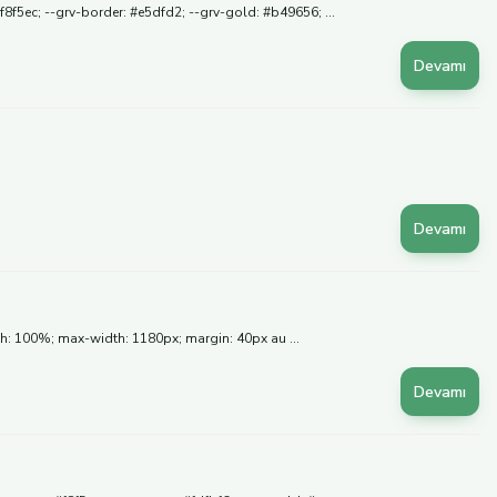
8f5ec; --grv-border: #e5dfd2; --grv-gold: #b49656; ...
Devamı
Devamı
dth: 100%; max-width: 1180px; margin: 40px au ...
Devamı