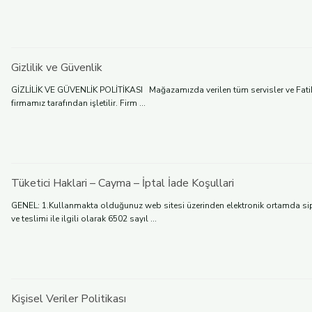
Gizlilik ve Güvenlik
GİZLİLİK VE GÜVENLİK POLİTİKASI Mağazamızda verilen tüm servisler ve Fatih Cd.
firmamız tarafından işletilir. Firm ...
Tüketici Haklari – Cayma – İptal İade Koşullari
GENEL: 1.Kullanmakta olduğunuz web sitesi üzerinden elektronik ortamda sipariş
ve teslimi ile ilgili olarak 6502 sayıl ...
Kişisel Veriler Politikası