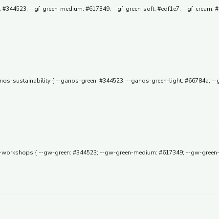
: #344523; --gf-green-medium: #617349; --gf-green-soft: #edf1e7; --gf-cream: #f8
ganos-sustainability { --ganos-green: #344523; --ganos-green-light: #66784a; -
orkshops { --gw-green: #344523; --gw-green-medium: #617349; --gw-green-ligh