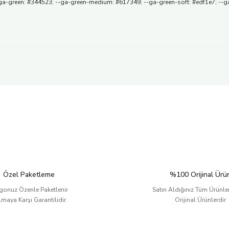
a-green: #344523; --ga-green-medium: #617349; --ga-green-soft: #edf1e7; --ga-c
Özel Paketleme
%100 Orijinal Ürü
gonuz Özenle Paketlenir
Satın Aldığınız Tüm Ürünl
ılmaya Karşı Garantilidir.
Orijinal Ürünlerdir