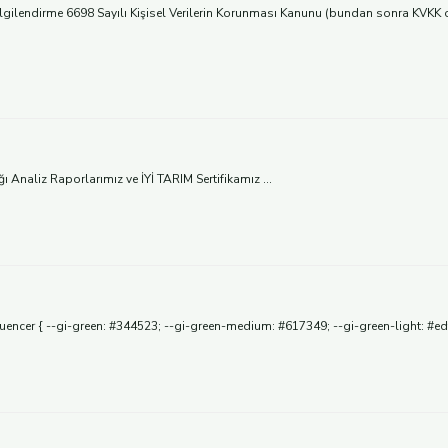
bilgilendirme 6698 Sayılı Kişisel Verilerin Korunması Kanunu (bundan sonra KVKK o
 Analiz Raporlarımız ve İYİ TARIM Sertifikamız ...
uencer { --gi-green: #344523; --gi-green-medium: #617349; --gi-green-light: #edf1e