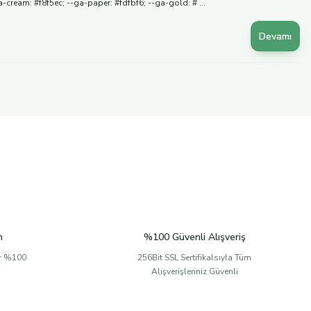
ream: #f8f5ec; --ga-paper: #fdfbf6; --ga-gold: # ...
Devamı
n
%100 Güvenli Alışveriş
er %100
256Bit SSL Sertifikalsıyla Tüm
Alışverişleriniz Güvenli