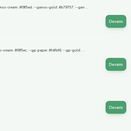
anos-cream: #f8f5ed; --ganos-gold: #b79757; --gan ...
Devamı
cream: #f8f5ec; --gp-paper: #fdfbf6; --gp-gold: ...
Devamı
Devamı